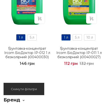
1 л
5 л
1 л
5 л
10 л
Ґрунтовка-концентрат
Ґрунтовка-концентрат
Ircom БіоДоктор IР-012 1 л
Ircom БіоДоктор IР-011 1 л
безколірний (i00400030)
безколірний (i00400027)
146 грн
112 грн
132 грн
Скинути фільтри
Бренд