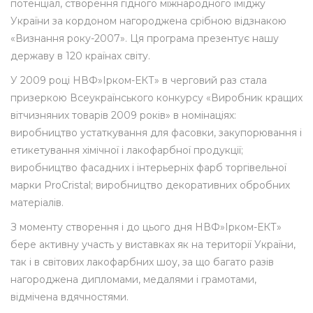
потенціал, створення гідного міжнародного іміджу
України за кордоном нагороджена срібною відзнакою
«Визнання року-2007». Ця програма презентує нашу
державу в 120 країнах світу.
У 2009 році НВФ»Ірком-ЕКТ» в черговий раз стала
призеркою Всеукраїнського конкурсу «Виробник кращих
вітчизняних товарів 2009 років» в номінаціях:
виробництво устаткування для фасовки, закупорювання і
етикетування хімічної і лакофарбної продукції;
виробництво фасадних і інтерьерніх фарб торгівельної
марки ProCristal; виробництво декоративних обробних
матеріалів.
З моменту створення і до цього дня НВФ»Ірком-ЕКТ»
бере активну участь у виставках як на території України,
так і в світових лакофарбних шоу, за що багато разів
нагороджена дипломами, медалями і грамотами,
відмічена вдячностями.