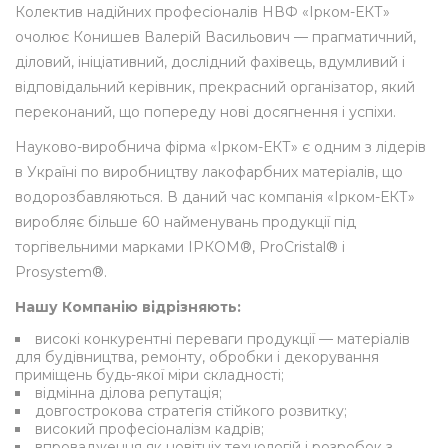
Колектив надійних професіоналів НВФ «Ірком-ЕКТ»
очолює Конишев Валерій Васильович — прагматичний,
діловий, ініціативний, дослідний фахівець, вдумливий і
відповідальний керівник, прекрасний організатор, який
переконаний, що попереду нові досягнення і успіхи.
Науково-виробнича фірма «Ірком-ЕКТ» є одним з лідерів
в Україні по виробництву лакофарбних матеріалів, що
водорозбавляються. В даний час компанія «Ірком-ЕКТ»
виробляє більше 60 найменувань продукції під
торгівельними марками ІРКОМ®, ProCristal® і
Prosystem®.
Нашу Компанію відрізняють:
високі конкурентні переваги продукції — матеріалів
для будівництва, ремонту, обробки і декорування
приміщень будь-якої міри складності;
відмінна ділова репутація;
довгострокова стратегія стійкого розвитку;
високий професіоналізм кадрів;
впровадження як новітніх технологій і розробок з