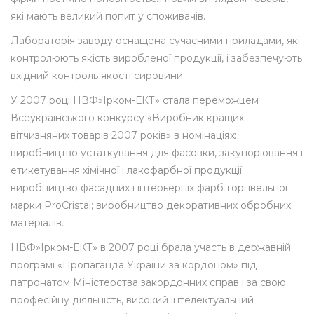
які мають великий попит у споживачів.
Лабораторія заводу оснащена сучасними приладами, які
контролюють якість виробленої продукції, і забезпечують
вхідний контроль якості сировини.
У 2007 році НВФ»Ірком-ЕКТ» стала переможцем
Всеукраїнського конкурсу «Виробник кращих
вітчизняних товарів 2007 років» в номінаціях:
виробництво устаткування для фасовки, закупорювання і
етикетування хімічної і лакофарбної продукції;
виробництво фасадних і інтерьерніх фарб торгівельної
марки ProCristal; виробництво декоративних обробних
матеріалів.
НВФ»Ірком-ЕКТ» в 2007 році брала участь в державній
програмі «Пропаганда України за кордоном» під
патронатом Міністерства закордонних справ і за свою
професійну діяльність, високий інтелектуальний