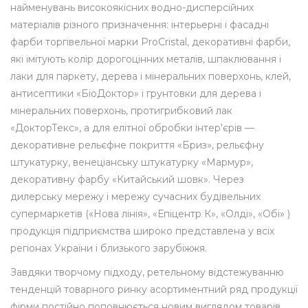
найменувань високоякісних водно-дисперсійних
матеріалів різного призначення: інтерьерні і фасадні
фарби торгівельної марки ProCristal, декоративні фарби,
які імітують колір дорогоцінних металів, шпаклювання і
лаки для паркету, дерева і мінеральних поверхонь, клей,
антисептики «БіоДоктор» і грунтовки для дерева і
мінеральних поверхонь, протигрибковий лак
«ДокторТекс», а для елітної обробки інтер'єрів —
декоративне рельєфне покриття «Бриз», рельєфну
штукатурку, венеціанську штукатурку «Мармур»,
декоративну фарбу «Китайський шовк». Через
дилерську мережу і мережу сучасних будівельних
супермаркетів («Нова лінія», «Епіцентр К», «Олді», «Обі» )
продукція підприємства широко представлена у всіх
регіонах України і близького зарубіжжя.
Завдяки творчому підходу, ретельному відстежуванню
тенденцій товарного ринку асортиментний ряд продукції
фірми постійно поповнюється новим виглядом товарів,