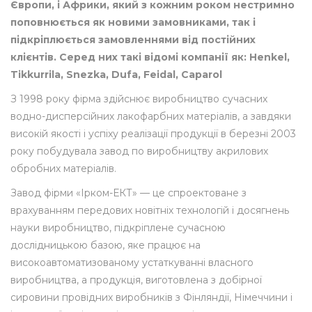
Європи, і Африки, який з кожним роком нестримно
поповнюється як новими замовниками, так і
підкріплюється замовленнями від постійних
клієнтів. Серед них такі відомі компанії як: Henkel,
Tikkurrila, Snezka, Dufa, Feidal, Caparol
З 1998 року фірма здійснює виробництво сучасних
водно-дисперсійних лакофарбних матеріалів, а завдяки
високій якості і успіху реалізації продукції в березні 2003
року побудувала завод по виробництву акрилових
обробних матеріалів.
Завод фірми «Ірком-ЕКТ» — це спроектоване з
врахуванням передових новітніх технологій і досягнень
науки виробництво, підкріплене сучасною
дослідницькою базою, яке працює на
високоавтоматизованому устаткуванні власного
виробництва, а продукція, виготовлена з добірної
сировини провідних виробників з Фінляндії, Німеччини і