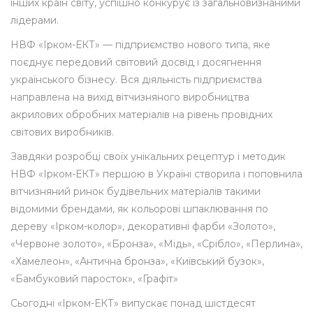
інших країн світу, успішно конкурує із загальновизнаними
лідерами.
НВФ «Ірком-ЕКТ» — підприємство нового типа, яке
поєднує передовий світовий досвід і досягнення
українського бізнесу. Вся діяльність підприємства
направлена на вихід вітчизняного виробництва
акрилових обробних матеріалів на рівень провідних
світових виробників.
Завдяки розробці своїх унікальних рецептур і методик
НВФ «Ірком-ЕКТ» першою в Україні створила і поповнила
вітчизняний ринок будівельних матеріалів такими
відомими брендами, як кольорові шпаклювання по
дереву «Ірком-колор», декоративні фарби «Золото»,
«Червоне золото», «Бронза», «Мідь», «Срібло», «Перлина»,
«Хамелеон», «Антична бронза», «Київський бузок»,
«Бамбуковий паросток», «Графіт»
Сьогодні «Ірком-ЕКТ» випускає понад шістдесят