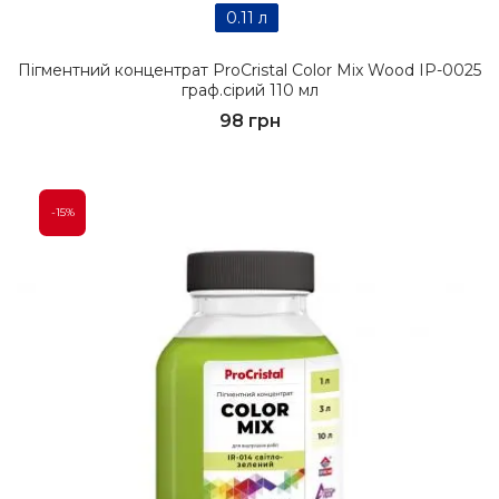
0.11 л
Пігментний концентрат ProCristal Color Mix Wood IР-0025
граф.сірий 110 мл
98 грн
-15%