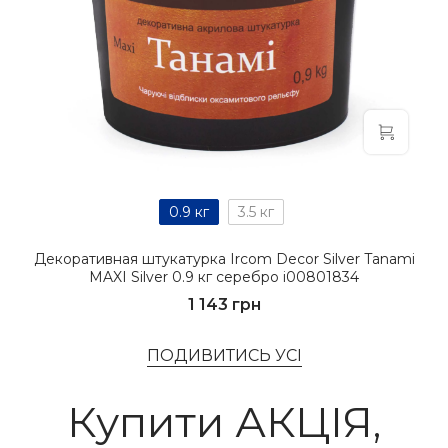
0.9 кг
3.5 кг
Декоративная штукатурка Ircom Decor Sіlver Tanami
MAXI Sіlver 0.9 кг серебро i00801834
1 143 грн
ПОДИВИТИСЬ УСІ
Купити АКЦІЯ,