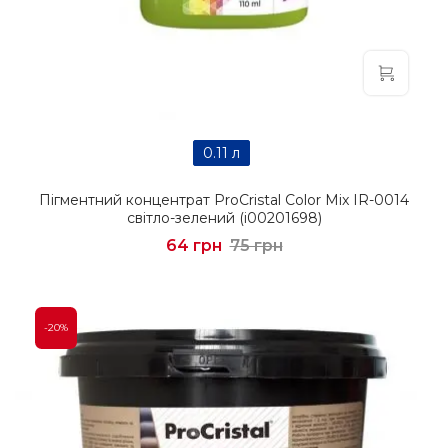
0.11 л
Пігментний концентрат ProCristal Color Mix IR-0014
світло-зелений (i00201698)
64 грн
75 грн
-20%