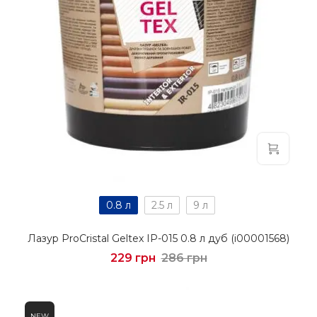
0.8 л
2.5 л
9 л
Лазур ProCristal Geltex IР-015 0.8 л дуб (i00001568)
229 грн
286 грн
NEW