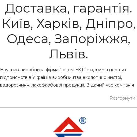
Доставка, гарантія.
Київ, Харків, Дніпро,
Одеса, Запоріжжя,
Львів.
Науково-виробнича фірма "Ірком-ЕКТ" є одним з перших
підприємств в Україні з виробництва екологічно чистої,
водорозчинні лакофарбової продукції. В даний час компанія
"Ірком-ЕКТ" виробляє більше 60 найменувань продукції
Розгорнути
торгових марок ІРКОМ і ProCristal.
IRCOM відрізняють: високі конкурентні переваги продукції -
матеріалів для будівництва, ремонту, обробки і декорування
приміщень будь-якого ступеня складності; відмінна ділова