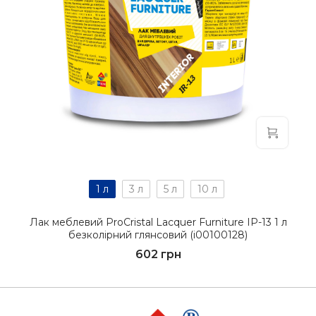
1 л
3 л
5 л
10 л
Лак меблевий ProCristal Lacquer Furniture IР-13 1 л
безколірний глянсовий (i00100128)
602 грн