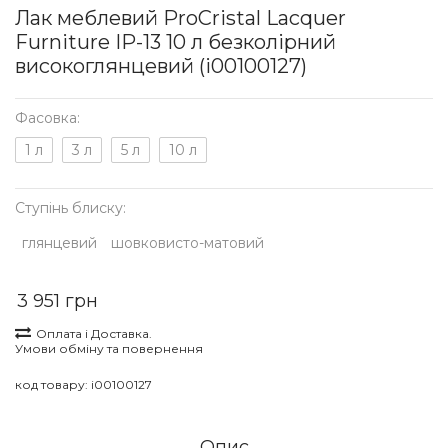
Лак меблевий ProCristal Lacquer
Furniture IР-13 10 л безколірний
високоглянцевий (i00100127)
Фасовка:
1 л
3 л
5 л
10 л
Ступінь блиску:
глянцевий
шовковисто-матовий
3 951 грн
Оплата і Доставка.
Умови обміну та повернення
код товару:
i00100127
Опис