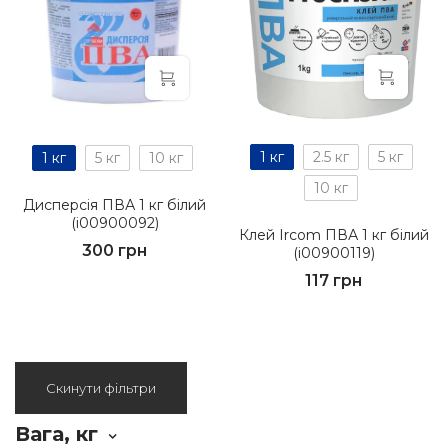
1 кг
2.5 кг
5 кг
1 кг
5 кг
10 кг
10 кг
Дисперсія ПВА 1 кг білий
(i00900092)
Клей Ircom ПВА 1 кг білий
300 грн
(i00900119)
117 грн
Скинути фільтри
Вага, кг