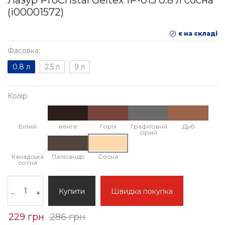
Лазур ProCristal Geltex IР-015 0.8 л сосна
(i00001572)
є на складі
Фасовка:
0.8 л
2.5 л
9 л
Колір:
Білий
венге
Горіх
Графітовий
Дуб
сірий
Канадська
Палісандр
Сосна
сосна
Купити
Швидка покупка
-
+
229 грн
286 грн