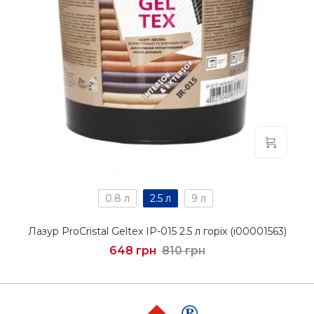
0.8 л
2.5 л
9 л
Лазур ProCristal Geltex IР-015 2.5 л горіх (i00001563)
648 грн
810 грн