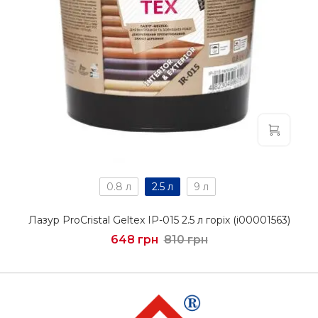
0.8 л
2.5 л
9 л
Лазур ProCristal Geltex IР-015 2.5 л горіх (i00001563)
648 грн
810 грн