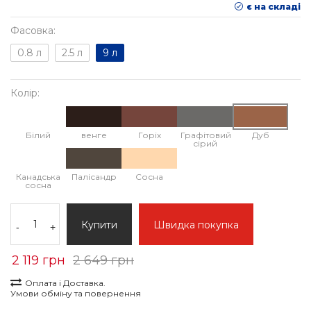
є на складі
Фасовка:
0.8 л
2.5 л
9 л
Колір:
Білий
венге
Горіх
Графітовий
Дуб
сірий
Канадська
Палісандр
Сосна
сосна
Купити
Швидка покупка
-
+
2 119 грн
2 649 грн
Оплата і Доставка.
Умови обміну та повернення