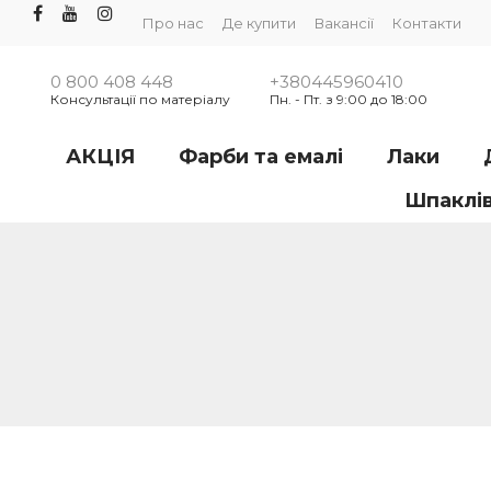
Про нас
Де купити
Вакансії
Контакти
0 800 408 448
+380445960410
Консультації по матеріалу
Пн. - Пт. з 9:00 до 18:00
АКЦІЯ
Фарби та емалі
Лаки
Шпаклі