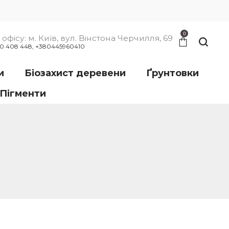
0
офісу: м. Київ, вул. Вінстона Черчилля, 69
00 408 448, +380445960410
и
Біозахист деревени
Ґрунтовки
Пігменти