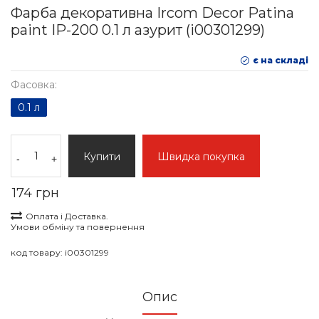
Фарба декоративна Ircom Decor Patina
paint IР-200 0.1 л азурит (i00301299)
є на складі
Фасовка:
0.1 л
Купити
Швидка покупка
-
+
174 грн
Оплата і Доставка.
Умови обміну та повернення
код товару:
i00301299
Опис