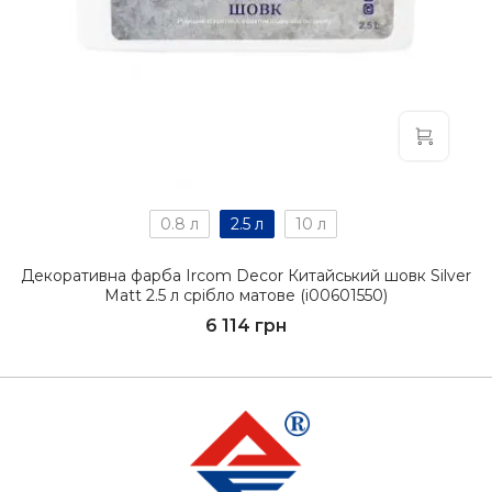
0.8 л
2.5 л
10 л
Декоративна фарба Ircom Decor Китайський шовк Silver
Matt 2.5 л срібло матове (i00601550)
6 114 грн