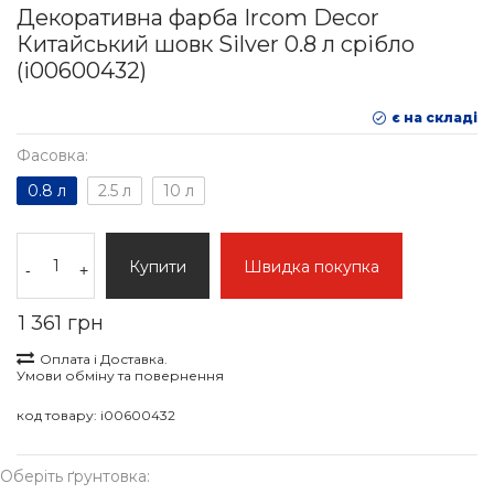
Декоративна фарба Ircom Decor
Китайський шовк Silver 0.8 л срібло
(i00600432)
є на складі
Фасовка:
0.8 л
2.5 л
10 л
Купити
Швидка покупка
-
+
1 361 грн
Оплата і Доставка.
Умови обміну та повернення
код товару:
i00600432
Оберіть ґрунтовка: