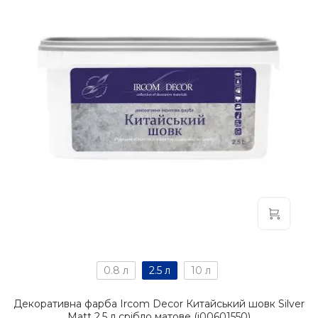
0.8 л
2.5 л
10 л
Декоративна фарба Ircom Decor Китайський шовк Silver
Matt 2.5 л срібло матове (i00601550)