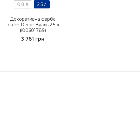
0.8 л
2.5 л
Декоративна фарба
Ircom Decor Вуаль 2.5 л
(i00601789)
3 761 грн