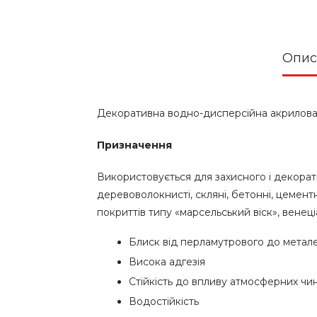
Опис
Декоративна водно-дисперсійна акрилова 
Призначення
Використовується для захисного і декорати
деревоволокнисті, скляні, бетонні, цемент
покриттів типу «марсельський віск», венец
Блиск від перламутрового до метал
Висока адгезія
Стійкість до впливу атмосферних чи
Водостійкість