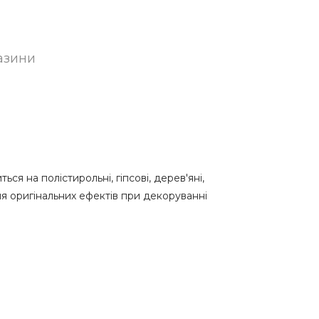
азини
я на полістирольні, гіпсові, дерев'яні,
ння оригінальних ефектів при декоруванні