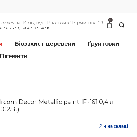
0
офісу: м. Київ, вул. Вінстона Черчилля, 69
00 408 448, +380445960410
и
Біозахист деревени
Ґрунтовки
Пігменти
com Decor Metallic paint IР-161 0,4 л
300256)
є на складі