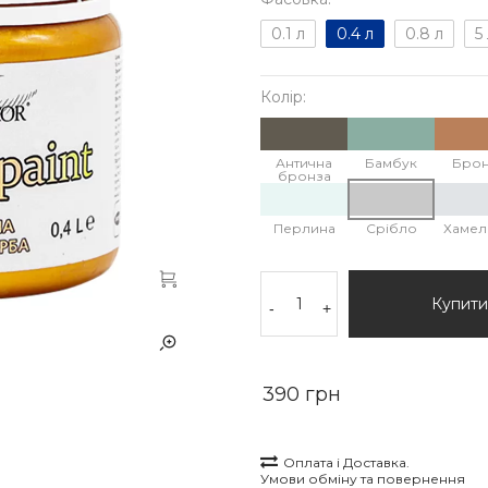
0.1 л
0.4 л
0.8 л
5
Колір:
Антична
Бамбук
Брон
бронза
Перлина
Срібло
Хамел
Купити
-
+
390 грн
Оплата і Доставка.
Умови обміну та повернення