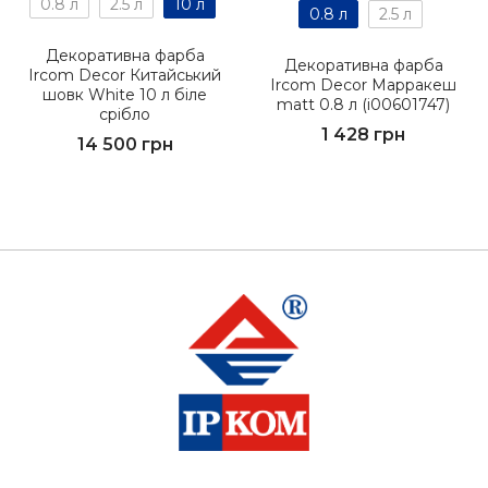
0.8 л
2.5 л
10 л
0.8 л
2.5 л
Декоративна фарба
Декоративна фарба
Ircom Decor Китайський
Ircom Decor Марракеш
шовк Whіte 10 л біле
matt 0.8 л (i00601747)
срібло
1 428 грн
14 500 грн