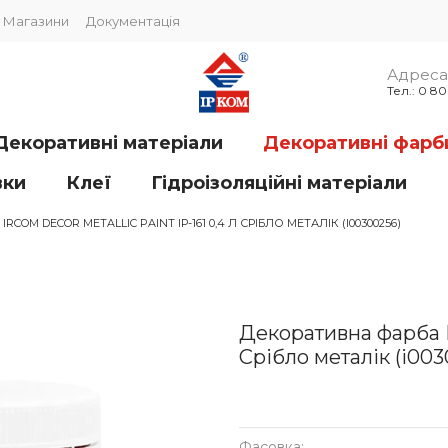
Магазини
Документація
Адреса 
Тел.: 0 8
Декоративні матеріали
Декоративні фарб
вки
Клеї
Гідроізоляційні матеріали
COM DECOR METALLIC PAINT IР-161 0,4 Л СРІБЛО МЕТАЛІК (I00300256)
Декоративна фарба Ir
Срібло металік (i00
Фасовка: