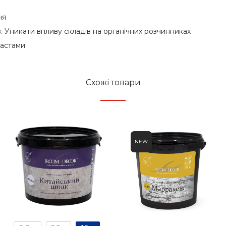
ня
ів. Уникати впливу складів на органічних розчинниках
пастами
Схожі товари
NEW