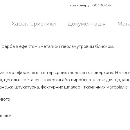
код товару:
i00300256
Характеристики
Документація
Маг
фарба з ефектом «металік» і перламутровим блиском.
вного оформлення інтер'єрних і зовнішніх поверхонь. Наноситьс
ні, цегельні, металеві поверхні або вироби, а також для дода
іанська штукатурка, фактурних шпалер і тканинних матеріалів.
евого
нників