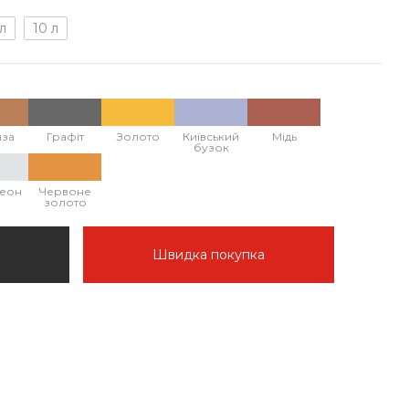
 л
10 л
за
Графіт
Золото
Київський
Мідь
бузок
еон
Червоне
золото
Швидка покупка