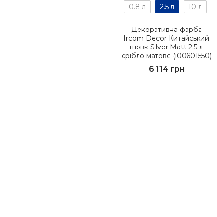
0.8 л
2.5 л
10 л
Декоративна фарба
Ircom Decor Китайський
шовк Silver Matt 2.5 л
срібло матове (i00601550)
6 114 грн