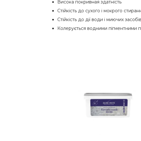
Висока покривная здатність
Стійкість до сухого і мокрого стиран
Стійкість до дії води і миючих засоб
Колерується водними пігментними 