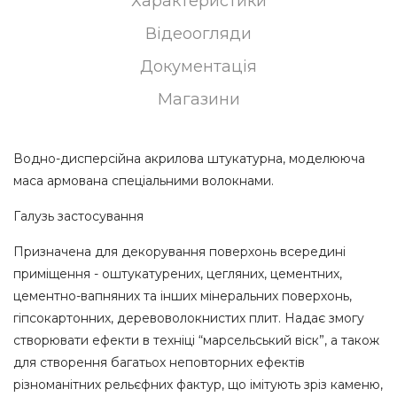
Характеристики
Відеоогляди
Документація
Магазини
Водно-дисперсійна акрилова штукатурна, моделююча
маса армована спеціальними волокнами.
Галузь застосування
Призначена для декорування поверхонь всередині
приміщення - оштукатурених, цегляних, цементних,
цементно-вапняних та інших мінеральних поверхонь,
гіпсокартонних, деревоволокнистих плит. Надає змогу
створювати ефекти в техніці “марсельський віск”, а також
для створення багатьох неповторних ефектів
різноманітних рельєфних фактур, що імітують зріз каменю,