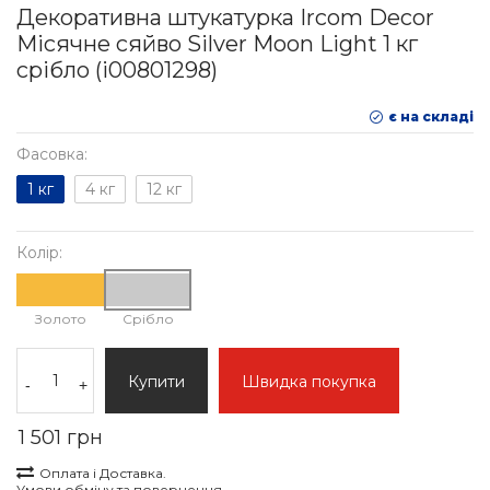
Декоративна штукатурка Ircom Decor
Місячне сяйво Silver Moon Light 1 кг
срібло (i00801298)
є на складі
Фасовка:
1 кг
4 кг
12 кг
Колір:
Золото
Срібло
Купити
Швидка покупка
-
+
1 501 грн
Оплата і Доставка.
Умови обміну та повернення