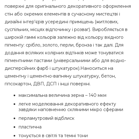
поверхні для оригінального декоративного оформлення
стін або окремих елементів в сучасному мистецтві і
дизайні інтер'єрів усередині приміщень (житлових,
суспільних, місцях відпочинку і розваг). Виробляється в
широкій гаммі кольорів залежно від кольору вхідного
пігменту: срібло, золото, перли, бронза і так далі. Для
додання всіляких колірних відтінків може тонуватися
пігментними пастами (універсальними або для водно-
дисперсійних фарб і штукатурок).Наноситься на
цементну і цементно-вапняну штукатурку, бетон,
гіпсокартон, ДВП, ДСП і інші поверхні.
максимальна величина зерна – 140 мкм
легке моделювання декоративного ефекту
завдяки наповненню скляними мікро сферами
перламутровий відблиск
пластична
тонується в світлі та темні тони