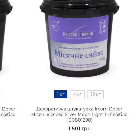
1 кг
4 кг
12 кг
m Decor
Декоративна штукатурка Ircom Decor
г срібло
Місячне сяйво Silver Moon Light 1 кг срібло
(i00801298)
1 501 грн