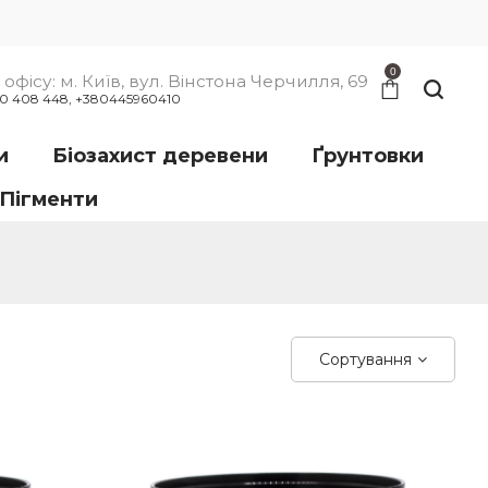
0
офісу: м. Київ, вул. Вінстона Черчилля, 69
00 408 448, +380445960410
и
Біозахист деревени
Ґрунтовки
Пігменти
Сортування