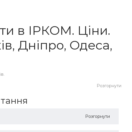
ти в ІРКОМ. Ціни.
ів, Дніпро, Одеса,
ів.
Розгорнути
итання
Розгорнути