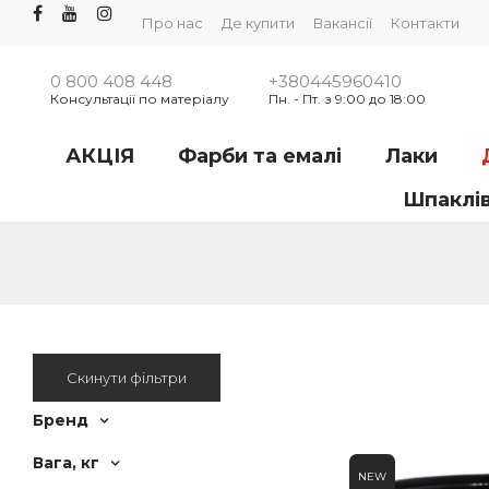
Про нас
Де купити
Вакансії
Контакти
0 800 408 448
+380445960410
Консультації по матеріалу
Пн. - Пт. з 9:00 до 18:00
АКЦІЯ
Фарби та емалі
Лаки
Шпаклі
Скинути фільтри
Бренд
Вага, кг
NEW