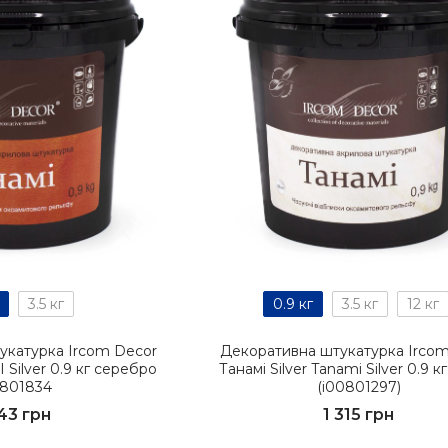
3.5 кг
0.9 кг
3.5 кг
12 кг
укатурка Ircom Decor
Декоративна штукатурка Irco
I Sіlver 0.9 кг серебро
Танамі Sіlver Tanami Sіlver 0.9 к
0801834
(i00801297)
143 грн
1 315 грн