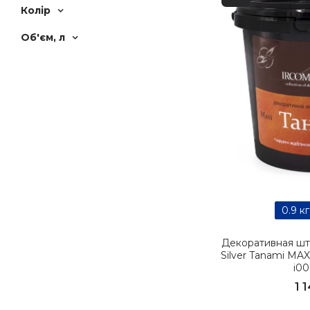
Колір
Об'єм, л
0.9 кг
Декоративная шт
Sіlver Tanami MAX
i0
1 