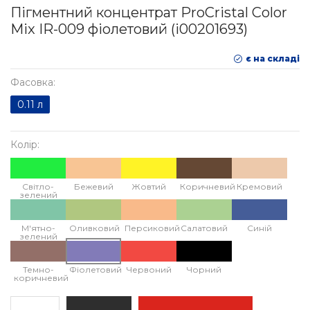
Пігментний концентрат ProCristal Color
Mix IR-009 фіолетовий (i00201693)
є на складі
Фасовка:
0.11 л
Колір:
Cвітло-
Бежевий
Жовтий
Коричневий
Кремовий
зелений
М'ятно-
Оливковий
Персиковий
Салатовий
Синій
зелений
Темно-
Фіолетовий
Червоний
Чорний
коричневий