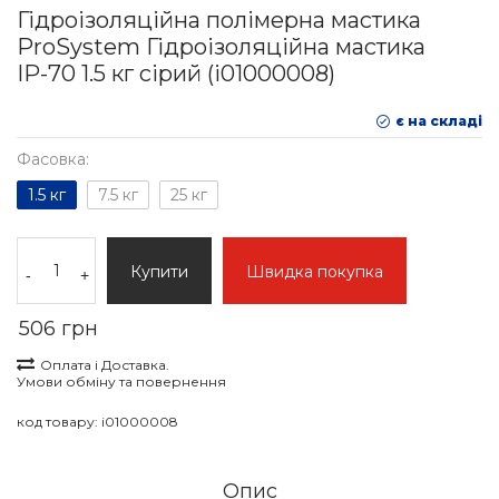
Гідроізоляційна полімерна мастика
ProSystem Гідроізоляційна мастика
IР-70 1.5 кг сірий (i01000008)
є на складі
Фасовка:
1.5 кг
7.5 кг
25 кг
Купити
Швидка покупка
-
+
506 грн
Оплата і Доставка.
Умови обміну та повернення
код товару:
i01000008
Опис