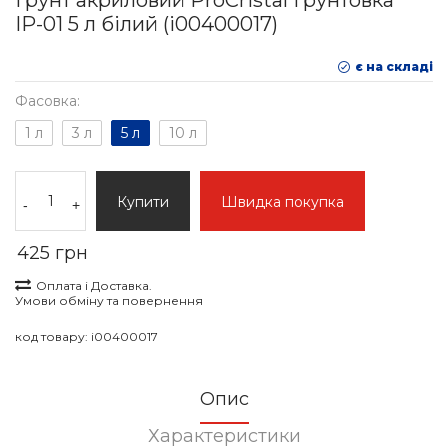
Ґрунт акриловий ProCristal Ґрунтовка
IР-01 5 л білий (i00400017)
є на складі
Фасовка:
1 л
3 л
5 л
10 л
Купити
Швидка покупка
-
+
425 грн
Оплата і Доставка.
Умови обміну та повернення
код товару:
i00400017
Опис
Характеристики