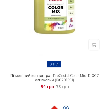
0.11 л
Пігментний концентрат ProCristal Color Mix IR-007
оливковий (i00201691)
64 грн
75 грн