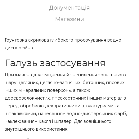
Документація
Магазини
Ґрунтовка акрилова глибокого просочування водно-
дисперсійна
Галузь застосування
Призначена для зміцнення й знепилення зовнішнього
шару цегляних, цегляно-вапняних, бетонних, гіпсових і
інших мінеральних поверхонь, а також
деревоволокнистих, гіпсокартонних і інших матеріалів
перед обробкою декоративними штукатурками та
шпаклівкамии, нанесенням водно-дисперсійних фарб,
наклеюванням кахля і шпалер. Для зовнішнього і
внутрішнього використання.