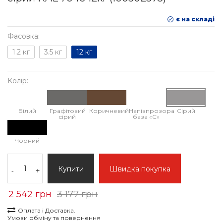
є на складі
Фасовка:
1.2 кг
3.5 кг
12 кг
Колір:
Білий
Графітовий
Коричневий
Напівпрозора
Сірий
сірий
база «С»
Чорний
Купити
Швидка покупка
-
+
2 542 грн
3 177 грн
Оплата і Доставка.
Умови обміну та повернення