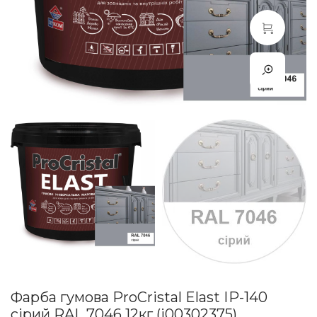
Фарба гумова ProCristal Elast ІР-140
сірий RAL 7046 12кг (i00302375)