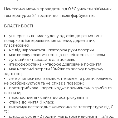
Нанесення можна проводити від 0 °С уникати від’ємних
температур за 24 години до і після фарбування.
ВЛАСТИВОСТІ
універсальна - має чудову адгезію до різних типів
поверхонь (мінеральних, металевих, дерев'яних,
пластикових);
не відшаровується - повторює рухи поверхні;
має високу еластичність що не змінюється з часом;
лугостійка - підходить для цоколів;
атмосферостійка - утворює довговічне покриття;
має невеликі витрати 10м2/кг та високу покривну
здатність;
легко наноситься валиком, пензлем та розпилювачем,
не розбризкується та не стікає з поверхні;
протигрибкова - перешкоджає виникненню грибів та
плісняви;
паропроникна - стійка до розтріскування;
стійка до миття (1 клас);
витримує всепогодне нанесення за температури від 0
°С;
швидко сохне - 2 години між шарове висихання, 24год