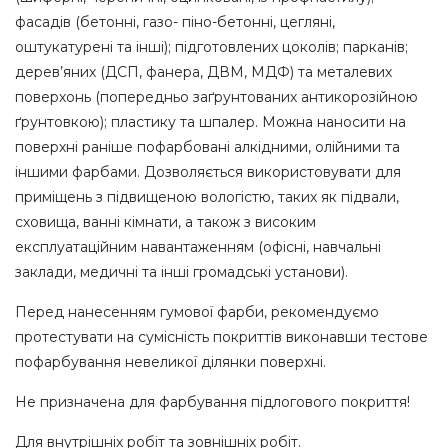
фасадів (бетонні, газо- піно-бетонні, цегляні,
оштукатурені та інші); підготовлених цоколів; парканів;
дерев’яних (ДСП, фанера, ДВМ, МДФ) та металевих
поверхонь (попередньо заґрунтованих антикорозійною
ґрунтовкою); пластику та шпалер. Можна наносити на
поверхні раніше пофарбовані алкідними, олійними та
іншими фарбами. Дозволяється використовувати для
приміщень з підвищеною вологістю, таких як підвали,
сховища, ванні кімнати, а також з високим
експлуатаційним навантаженням (офісні, навчальні
заклади, медичні та інші громадські установи).
Перед нанесенням гумової фарби, рекомендуємо
протестувати на сумісність покриттів виконавши тестове
пофарбування невеликої ділянки поверхні.
Не призначена для фарбування підлогового покриття!
Для внутрішніх робіт та зовнішніх робіт.