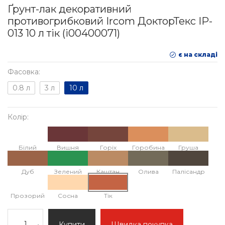
Ґрунт-лак декоративний
противогрибковий Ircom ДокторТекс IP-
013 10 л тік (i00400071)
є на складі
Фасовка:
0.8 л
3 л
10 л
Колір:
Білий
Вишня
Горіх
Горобина
Груша
Дуб
Зелений
Каштан
Олива
Палісандр
Прозорий
Сосна
Тік
Купити
Швидка покупка