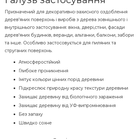
Призначений для декоративно-захисного оздоблення
дерев'яних поверхонь і виробів з дерева зовнішнього і
внутрішнього застосування: вікна, двері,стіни, фасади
дерев'яних будинків, веранди, альтанки, балкони, забори
та інше. Особливо застосовується для пиляних та
струганих поверхонь.
Атмосферостійкий
Глибоке проникнення
Імітує кольори цінних порід деревини
Підкреслює природну красу текстури деревини
Захищає деревину від біологічного зараження
Захищає деревину від УФ-випромінювання
Без запаху
Швидко сохне