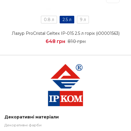
0.8 л
2.5 л
9 л
Лазур ProCristal Geltex IР-015 2.5 л горіх (i00001563)
648 грн
810 грн
Декоративні матеріали
Декоративні фарби