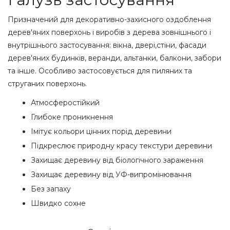
Призначений для декоративно-захисного оздоблення
дерев'яних поверхонь і виробів з дерева зовнішнього і
внутрішнього застосування: вікна, двері,стіни, фасади
дерев'яних будинків, веранди, альтанки, балкони, забори
та інше. Особливо застосовується для пиляних та
струганих поверхонь.
Атмосферостійкий
Глибоке проникнення
Імітує кольори цінних порід деревини
Підкреслює природну красу текстури деревини
Захищає деревину від біологічного зараження
Захищає деревину від УФ-випромінювання
Без запаху
Швидко сохне