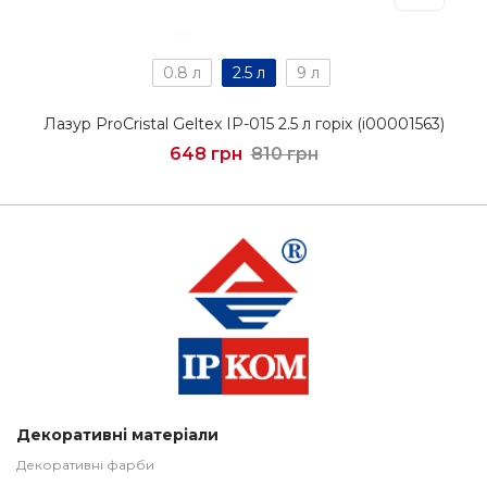
0.8 л
2.5 л
9 л
Лазур ProCristal Geltex IР-015 2.5 л горіх (i00001563)
648 грн
810 грн
Декоративні матеріали
Декоративні фарби