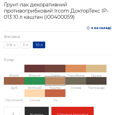
Ґрунт-лак декоративний
противогрибковий Ircom ДокторТекс IP-
013 10 л каштан (i00400059)
є на складі
Фасовка:
0.8 л
3 л
10 л
Колір:
Білий
Вишня
Горіх
Горобина
Груша
Дуб
Зелений
Каштан
Олива
Палісандр
Прозорий
Сосна
Тік
Купити
Швидка покупка