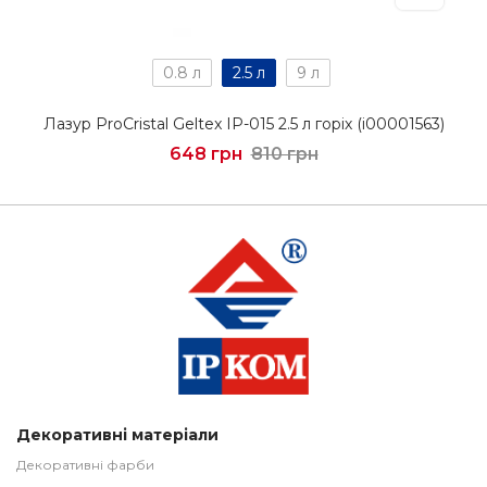
0.8 л
2.5 л
9 л
Лазур ProCristal Geltex IР-015 2.5 л горіх (i00001563)
648 грн
810 грн
Декоративні матеріали
Декоративні фарби