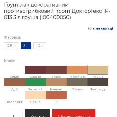
Ґрунт-лак декоративний
противогрибковий Ircom ДокторТекс IP-
013 3 л груша (i00400050)
є на складі
Фасовка:
0.8 л
3 л
10 л
Колір:
Білий
Вишня
Горіх
Горобина
Груша
Дуб
Зелений
Каштан
Олива
Палісандр
Прозорий
Сосна
Тік
Купити
Швидка покупка