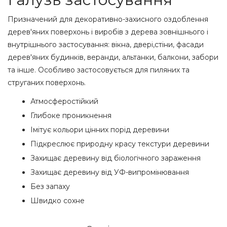
Призначений для декоративно-захисного оздоблення
дерев'яних поверхонь і виробів з дерева зовнішнього і
внутрішнього застосування: вікна, двері,стіни, фасади
дерев'яних будинків, веранди, альтанки, балкони, забори
та інше. Особливо застосовується для пиляних та
струганих поверхонь.
Атмосферостійкий
Глибоке проникнення
Імітує кольори цінних порід деревини
Підкреслює природну красу текстури деревини
Захищає деревину від біологічного зараження
Захищає деревину від УФ-випромінювання
Без запаху
Швидко сохне