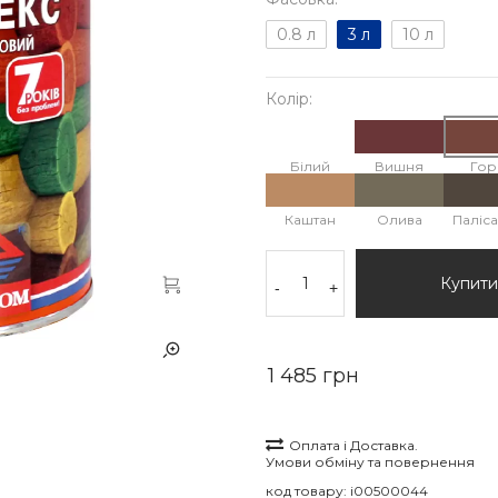
0.8 л
3 л
10 л
Колір:
Білий
Вишня
Гор
Каштан
Олива
Паліс
Купити
-
+
1 485 грн
Оплата і Доставка.
Умови обміну та повернення
код товару:
i00500044