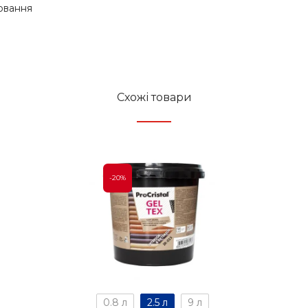
ювання
Схожі товари
-20%
0.8 л
2.5 л
9 л