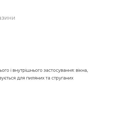
азини
го і внутрішнього застосування: вікна,
вується для пиляних та струганих