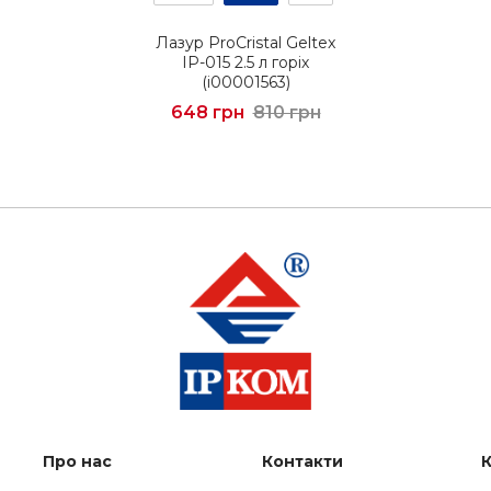
Лазур ProCristal Geltex
IР-015 2.5 л горіх
(i00001563)
648 грн
810 грн
Про нас
Контакти