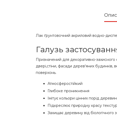
Опис
Лак ґрунтовочний акриловий водно-диспе
Галузь застосуванн
Призначений для декоративно-захисного оз
двері,стіни, фасади дерев'яних будинків, 
поверхонь.
Атмосферостійкий
Глибоке проникнення
Імітує кольори цінних порід дереви
Підкреслює природну красу тексту
Захищає деревину від біологічного 