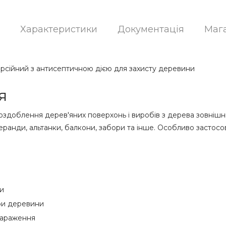
Характеристики
Документація
Маг
рсійний з антисептичною дією для захисту деревини
я
доблення дерев'яних поверхонь і виробів з дерева зовнішньо
веранди, альтанки, балкони, забори та інше. Особливо застосо
ни
ри деревини
зараження