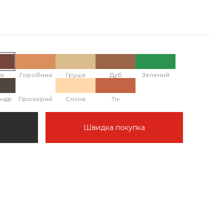
іх
Горобина
Груша
Дуб
Зелений
андр
Прозорий
Сосна
Тік
Швидка покупка