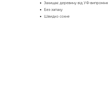
Захищає деревину від УФ-випромін
Без запаху
Швидко сохне