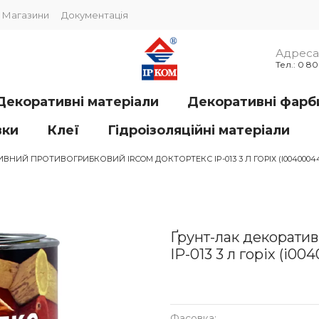
Магазини
Документація
Адреса 
Тел.: 0 8
Декоративні матеріали
Декоративні фарб
вки
Клеї
Гідроізоляційні матеріали
ВНИЙ ПРОТИВОГРИБКОВИЙ IRCOM ДОКТОРТЕКС IP-013 3 Л ГОРІХ (I0040004
Ґрунт-лак декорати
IP-013 3 л горіх (i00
Фасовка: