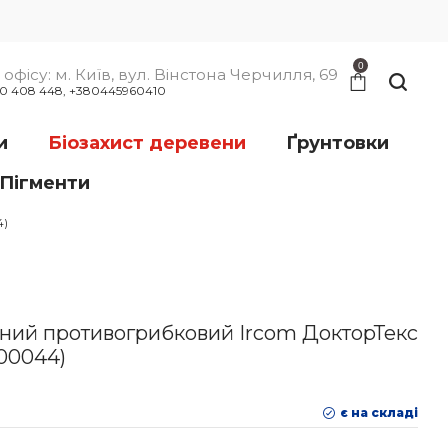
0
офісу: м. Київ, вул. Вінстона Черчилля, 69
00 408 448, +380445960410
и
Біозахист деревени
Ґрунтовки
Пігменти
4)
вний противогрибковий Ircom ДокторТекс
400044)
є на складі