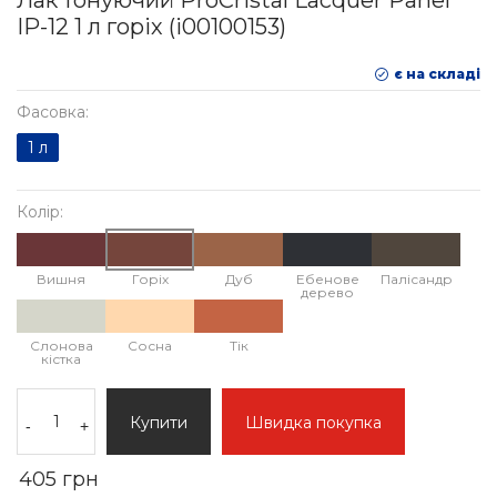
Лак тонуючий ProCristal Lacquer Panel
IР-12 1 л горіх (i00100153)
є на складі
Фасовка:
1 л
Колір:
Вишня
Горіх
Дуб
Ебенове
Палісандр
дерево
Слонова
Сосна
Тік
кістка
Купити
Швидка покупка
-
+
405 грн