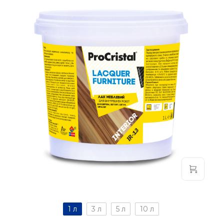
1 л
3 л
5 л
10 л