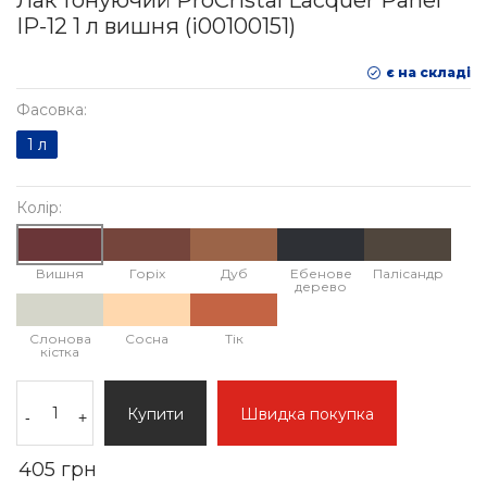
Лак тонуючий ProCristal Lacquer Panel
IР-12 1 л вишня (i00100151)
є на складі
Фасовка:
1 л
Колір:
Вишня
Горіх
Дуб
Ебенове
Палісандр
дерево
Слонова
Сосна
Тік
кістка
Купити
Швидка покупка
-
+
405 грн