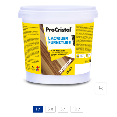
1 л
3 л
5 л
10 л