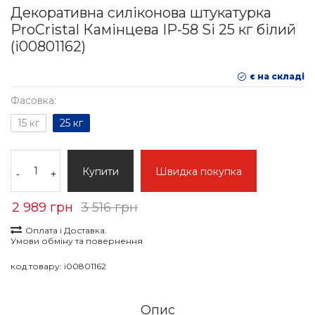
Декоративна силіконова штукатурка
ProCristal Камінцева IР-58 Si 25 кг білий
(i00801162)
є на складі
Фасовка:
15 кг
25 кг
Купити
Швидка покупка
-
+
2 989 грн
3 516 грн
Оплата і Доставка.
Умови обміну та повернення
код товару:
i00801162
Опис