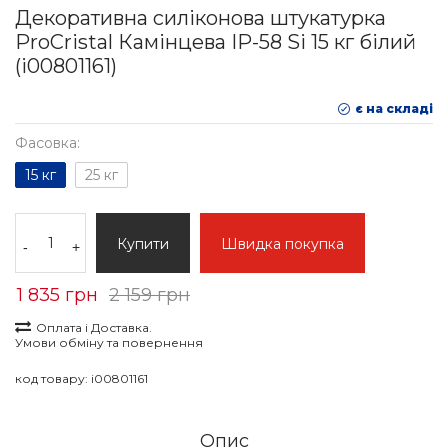
Декоративна силіконова штукатурка
ProCristal Камінцева IР-58 Si 15 кг білий
(i00801161)
є на складі
Фасовка:
15 кг
25 кг
Купити
Швидка покупка
-
+
1 835 грн
2 159 грн
Оплата і Доставка.
Умови обміну та повернення
код товару:
i00801161
Опис