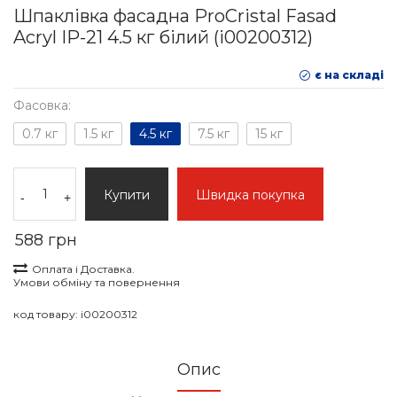
Шпаклівка фасадна ProCristal Fasad
Acryl IР-21 4.5 кг білий (i00200312)
є на складі
Фасовка:
0.7 кг
1.5 кг
4.5 кг
7.5 кг
15 кг
Купити
Швидка покупка
-
+
588 грн
Оплата і Доставка.
Умови обміну та повернення
код товару:
i00200312
Опис