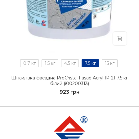
0.7 кг
1.5 кг
4.5 кг
7.5 кг
15 кг
Шпаклівка фасадна ProCristal Fasad Acryl IР-21 7.5 кг
білий (i00200313)
923 грн