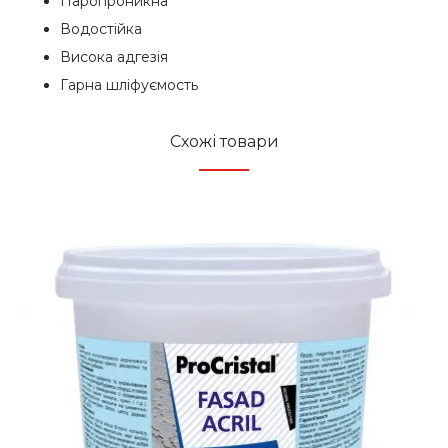
Паропроникна
Водостійка
Висока адгезія
Гарна шліфуємость
Схожі товари