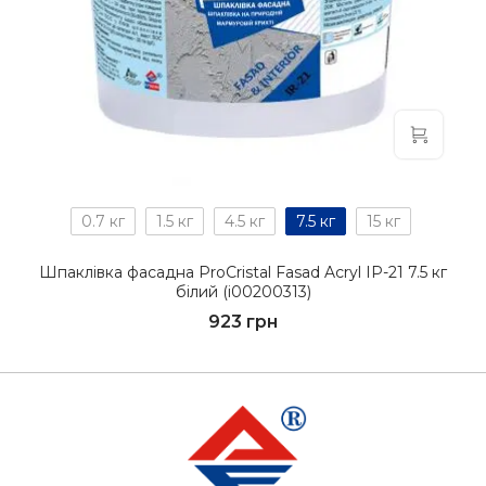
0.7 кг
1.5 кг
4.5 кг
7.5 кг
15 кг
Шпаклівка фасадна ProCristal Fasad Acryl IР-21 7.5 кг
білий (i00200313)
923 грн