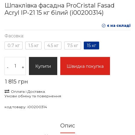
Шпаклівка фасадна ProCristal Fasad
Acryl IР-21 15 кг білий (i00200314)
є на складі
Фасовка:
0.7 кг
1.5 кг
4.5 кг
7.5 кг
15 кг
Купити
Швидка покупка
-
+
1 815 грн
Оплата і Доставка.
Умови обміну та повернення
код товару:
i00200314
Опис