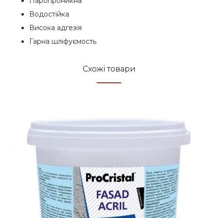
Паропроникна
Водостійка
Висока адгезія
Гарна шліфуємость
Схожі товари