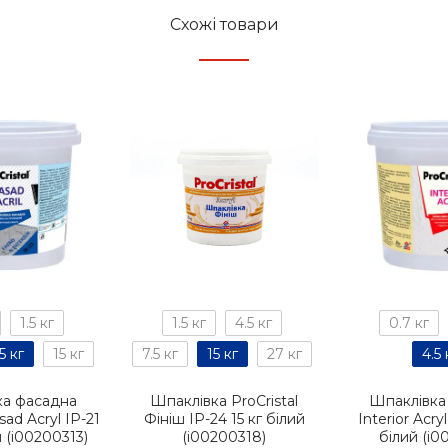
Схожі товари
1.5 кг
1.5 кг
4.5 кг
0.7 кг
5 кг
15 кг
7.5 кг
15 кг
27 кг
4.5 
ка фасадна
Шпаклівка ProCristal
Шпаклівка 
sad Acryl IР-21
Фініш IР-24 15 кг білий
Interior Acryl
й (i00200313)
(i00200318)
білий (i0