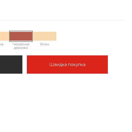
на
Червоне
Ясен
дерево
Швидка покупка