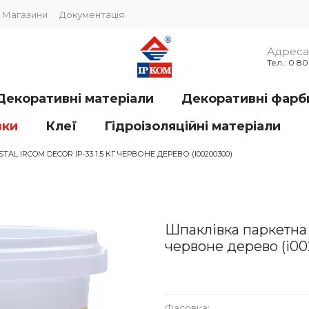
Магазини
Документація
Адреса 
Тел.: 0 8
Декоративні матеріали
Декоративні фарб
вки
Клеї
Гідроізоляційні матеріали
L IRCOM DECOR IР-33 1.5 КГ ЧЕРВОНЕ ДЕРЕВО (I00200300)
Шпаклівка паркетна P
червоне дерево (i0
Фасовка: