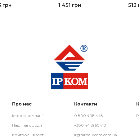
3 грн
1 451 грн
513 
Про нас
Контакти
Історія компанії
0 800 408 448
Р
Наші нагороди
+380 44 5960410
Контроль якості
ir@farba-ircom.com.ua