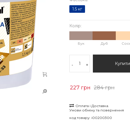
1.5 кг
Колір:
Бук
Дуб
Сос
Купити
-
+
227 грн
284 грн
Оплата і Доставка.
Умови обміну та повернення
код товару:
i00200300