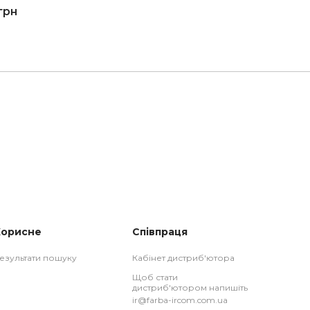
грн
Корисне
Співпраця
езультати пошуку
Кабінет дистриб'ютора
Щоб стати
дистриб'ютором напишіть
ir@farba-ircom.com.ua