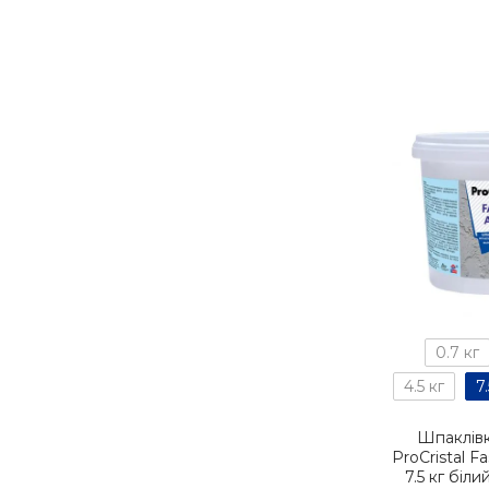
0.7 кг
4.5 кг
7.
Шпаклів
ProCristal Fa
7.5 кг біли