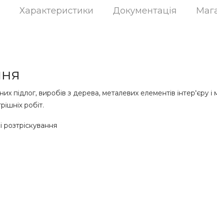
Характеристики
Документація
Маг
ння
х підлог, виробів з дерева, металевих елементів інтер'єру і 
рішніх робіт.
і розтріскування