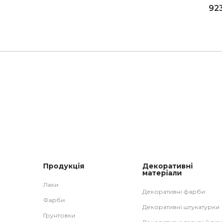
92
Продукція
Декоративні
матеріали
Лаки
Декоративні фарби
Фарби
Декоративні штукатурки
Ґрунтовки