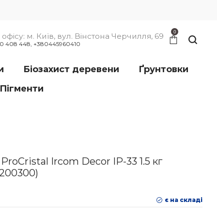
0
офісу: м. Київ, вул. Вінстона Черчилля, 69
00 408 448, +380445960410
и
Біозахист деревени
Ґрунтовки
Пігменти
roCristal Ircom Decor IР-33 1.5 кг
0200300)
є на складі