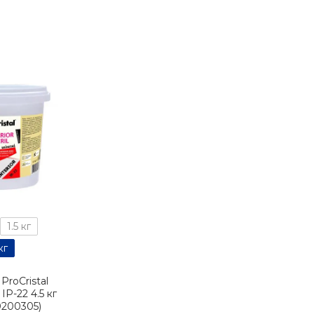
1.5 кг
кг
ProCristal
 IР-22 4.5 кг
0200305)