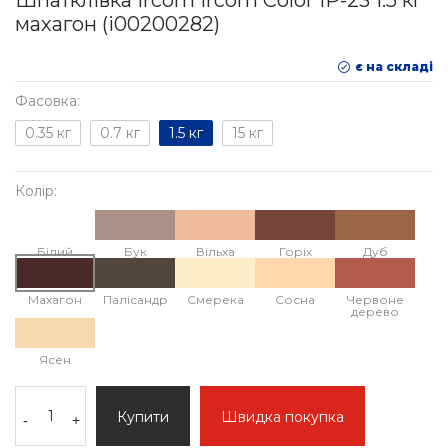
Шпатклівка Ircom Ircom Color IР-23 1.5 кг
махагон (i00200282)
є на складі
Фасовка:
0.35 кг
0.7 кг
1.5 кг
15 кг
Колір:
Білий
Бук
Вільха
Горіх
Дуб
Махагон
Палісандр
Смерека
Сосна
Червоне
дерево
Ясен
Купити
Швидка покупка
-
+