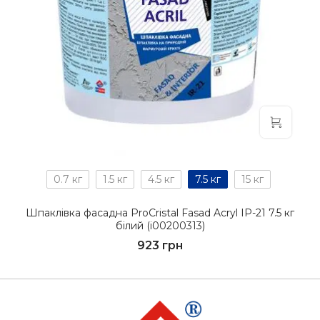
0.7 кг
1.5 кг
4.5 кг
7.5 кг
15 кг
Шпаклівка фасадна ProCristal Fasad Acryl IР-21 7.5 кг
білий (i00200313)
923 грн